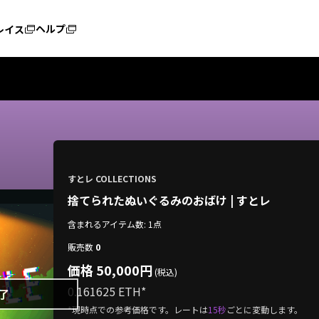
ヘルプ
レイス
すとレ COLLECTIONS
捨てられたぬいぐるみのおばけ | すとレ
含まれるアイテム数: 1点
販売数
0
価格 50,000円
(税込)
0.161625 ETH
*
了
*現時点での参考価格です。レートは
15秒
ごとに変動します。